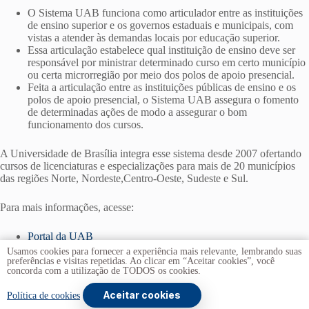
O Sistema UAB funciona como articulador entre as instituições
de ensino superior e os governos estaduais e municipais, com
vistas a atender às demandas locais por educação superior.
Essa articulação estabelece qual instituição de ensino deve ser
responsável por ministrar determinado curso em certo município
ou certa microrregião por meio dos polos de apoio presencial.
Feita a articulação entre as instituições públicas de ensino e os
polos de apoio presencial, o Sistema UAB assegura o fomento
de determinadas ações de modo a assegurar o bom
funcionamento dos cursos.
A Universidade de Brasília integra esse sistema desde 2007 ofertando
cursos de licenciaturas e especializações para mais de 20 municípios
das regiões Norte, Nordeste,Centro-Oeste, Sudeste e Sul.
Para mais informações, acesse:
Portal da UAB
Portal do Centro de Educação a Distância (CEAD/UnB)
Usamos cookies para fornecer a experiência mais relevante, lembrando suas
preferências e visitas repetidas. Ao clicar em “Aceitar cookies”, você
concorda com a utilização de TODOS os cookies.
Aceitar cookies
Copyright © 2026 -
Universidade de Brasília
. Todos os
Política de cookies
direitos reservados.