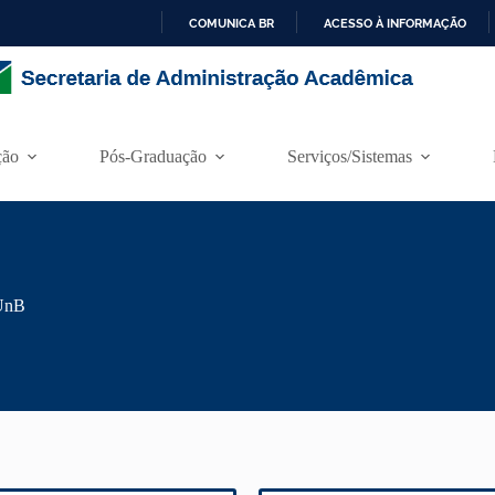
COMUNICA BR
ACESSO À INFORMAÇÃO
I
R
P
A
R
ção
Pós-Graduação
Serviços/Sistemas
A
O
C
O
N
T
E
Ú
 UnB
D
O