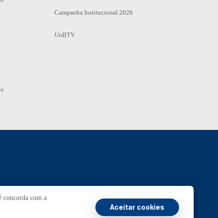
Campanha Institucional 2026
UnBTV
io
Ouvidoria
UnB
cê concorda com a
Aceitar cookies
ransparência e Prestação de Contas